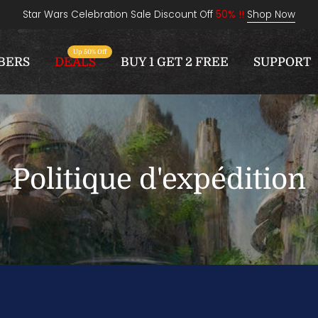
Star Wars Celebration Sale Discount Off
50% !!
Shop Now
Up 50% Off
BERS
DEALS
BUY 1 GET 2 FREE
SUPPORT
Politique d'expédition