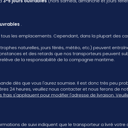
à
3-5 jours ouvrables
(hors samedi, dimanche et jours fériés)
ouvrables
.
vers tous les emplacements. Cependant, dans la plupart des 
ophes naturelles, jours fériés, météo, etc.) peuvent entraîne
irconstances et des retards que nos transporteurs peuvent sub
on relève de la responsabilité de la compagnie maritime.
de dès que vous l'aurez soumise. Il est donc très peu probab
es 24 heures, veuillez nous contacter et nous ferons de no
ais s'appliquent pour modifier l'adresse de livraison. Veuill
ormations de suivi indiquent que le transporteur a livré votre 