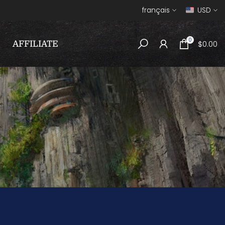
français
USD
0
$0.00
AFFILIATE